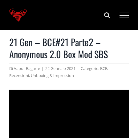
Salta
al
contenuto
21 Gen – BCE#21 Parte2 –
Anonymous 2.0 Box Mod SBS
Di
Vapor Bagarre
|
22 Gennaio 2021
|
Categorie:
BCE
,
Recensioni
,
Unboxing & Impression