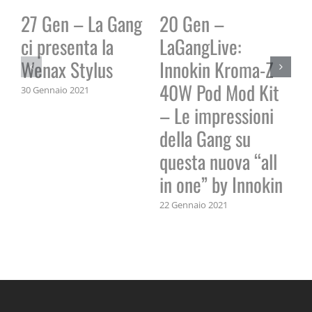
27 Gen – La Gang
20 Gen –
3
ci presenta la
LaGangLive:
L
Wenax Stylus
Innokin Kroma-Z
s
40W Pod Mod Kit
+ 
30 Gennaio 2021
– Le impressioni
fi
della Gang su
31 
questa nuova “all
in one” by Innokin
22 Gennaio 2021