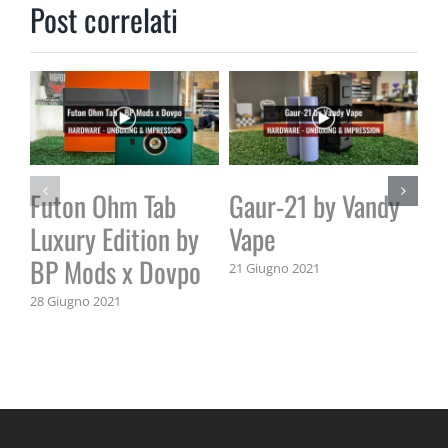
Post correlati
Futon Ohm Tab
Gaur-21 by Vandy
V
Luxury Edition by
Vape
T
BP Mods x Dovpo
R
21 Giugno 2021
28 Giugno 2021
14 