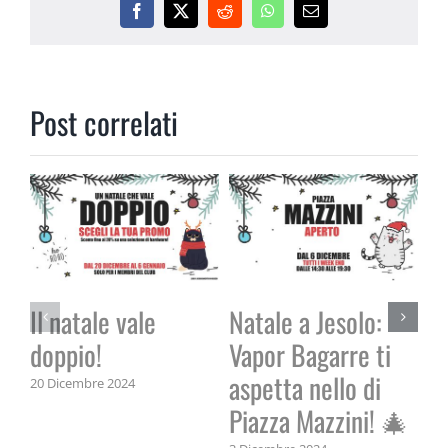
Facebook
X
Reddit
WhatsApp
Email
Post correlati
Il natale vale
Natale a Jesolo:
doppio!
Vapor Bagarre ti
aspetta nello di
20 Dicembre 2024
Vi
Piazza Mazzini! 🎄
5 S