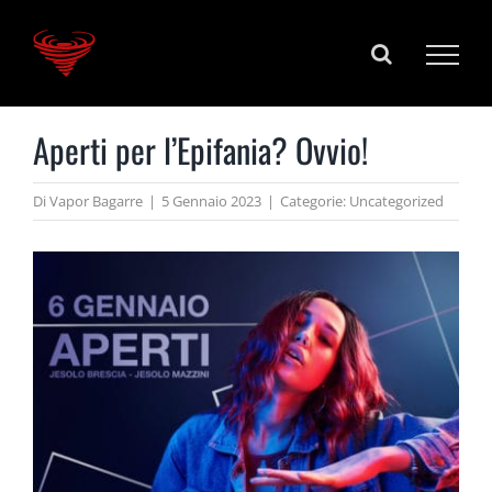
Salta
al
contenuto
Aperti per l’Epifania? Ovvio!
Di
Vapor Bagarre
|
5 Gennaio 2023
|
Categorie:
Uncategorized