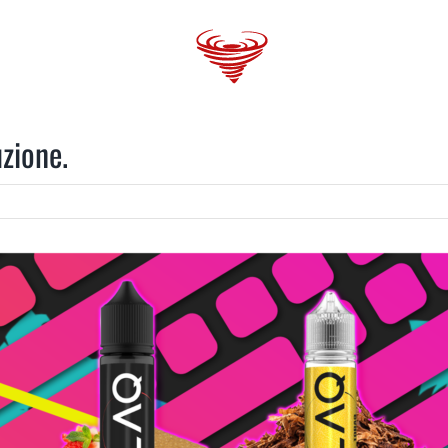
 GANG
VAPORBlog
SHOPS
TRENDS
uzione.