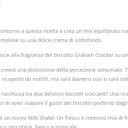
.
contorno a questa ricetta e crea un mix equilibrato con 
 melone su una dolce crema di sottofondo
 unisce alla fragranza del biscotto Graham Cracker su 
ve creerà una distorsione della percezione sensoriale.
icoperto da mirtilli, ma sarà davvero così o sarà solt
 racchiusa tra due deliziosi biscotti croccanti! Una ri
i voler svapare il gusto del biscotto preferito dagli 
 di un nuovo Milk Shake! Un fresco e cremoso mix di fru
nico mix dolce, fresco e tropicale.