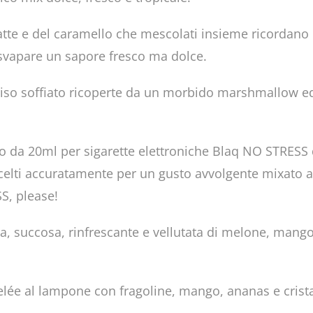
dilatte e del caramello che mescolati insieme ricordan
e svapare un sapore fresco ma dolce.
i riso soffiato ricoperte da un morbido marshmallow e
da 20ml per sigarette elettroniche Blaq NO STRESS de
 scelti accuratamente per un gusto avvolgente mixato 
S, please!
, succosa, rinfrescante e vellutata di melone, mango 
elée al lampone con fragoline, mango, ananas e cristal