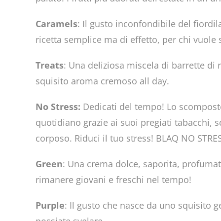
Caramels
: Il gusto inconfondibile del fior
ricetta semplice ma di effetto, per chi vuol
Treats
: Una deliziosa miscela di barrette d
squisito aroma cremoso all day.
No Stress:
Dedicati del tempo! Lo scomposto 
quotidiano grazie ai suoi pregiati tabacchi,
corposo. Riduci il tuo stress! BLAQ NO STRES
Green
: Una crema dolce, saporita, profumata
rimanere giovani e freschi nel tempo!
Purple
: Il gusto che nasce da uno squisito g
possiate svelare.