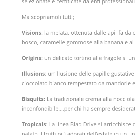
selezionate e certificate da enti professionali
Ma scopriamoli tutti;
Visions
: la melata, ottenuta dalle api, fa da 
bosco, caramelle gommose alla banana e al
Origins
: un delicato tortino alle fragole si
Illusions
: un’illusione delle papille gustati
cioccolato bianco tempestato da mandorle e r
Bisquits
:
La tradizionale crema alla nocciola
inconfondibile….per chi ha sempre desiderato d
Tropicals
: La linea Blaq Drive si arricchisce
palato. I frutti più adorati dell’estate in un u