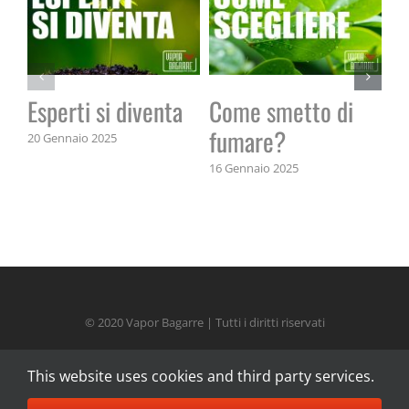
Esperti si diventa
Come smetto di
Il
fumare?
20 Gennaio 2025
14 
16 Gennaio 2025
© 2020 Vapor Bagarre | Tutti i diritti riservati
This website uses cookies and third party services.
Facebook
Instagram
Twitch
YouTube