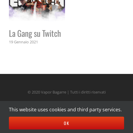
La Gang su Twitch
19 Gennaio 2021
© 2020 Vapor Bagarre | Tutti i diritti riservati
This website uses cookies and third party services.
Facebook
Instagram
Twitch
YouTube
OK