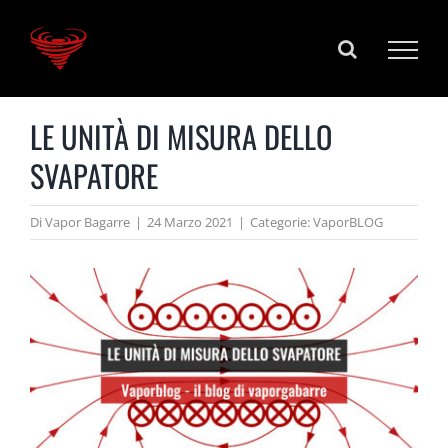
Salta
al
contenuto
LE UNITÀ DI MISURA DELLO
SVAPATORE
Di
Vapor Bagarre
|
24 Marzo 2021
|
Categorie:
VaporBLOG