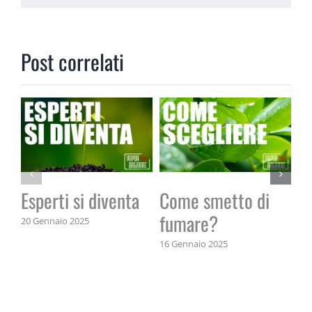
Post correlati
Esperti si diventa
Come smetto di
Il
fumare?
20 Gennaio 2025
14 
16 Gennaio 2025