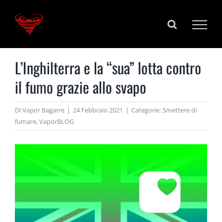
Salta
al
contenuto
L’Inghilterra e la “sua” lotta contro
il fumo grazie allo svapo
Di
Vapor Bagarre
|
24 Febbraio 2021
|
Categorie:
Smettere di
fumare
,
VaporBLOG