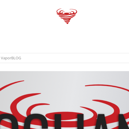
 GANG
VAPORBlog
SHOPS
TRENDS
,
VaporBLOG