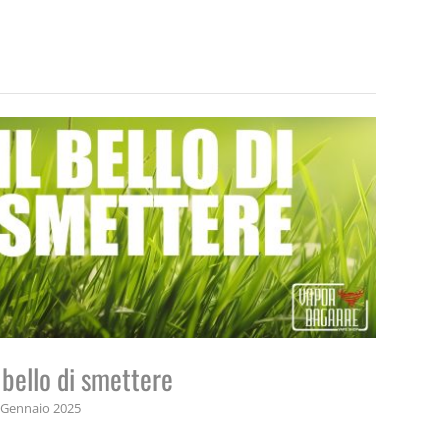
l bello di smettere
Espert
 Gennaio 2025
20 Gennai