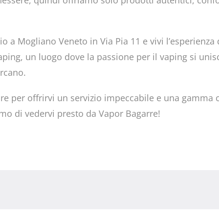
essere, quindi offriamo solo prodotti autentici, confo
io a Mogliano Veneto in Via Pia 11 e vivi l’esperienza
ing, un luogo dove la passione per il vaping si unisce 
ercano.
re per offrirvi un servizio impeccabile e una gamma 
iamo di vedervi presto da Vapor Bagarre!