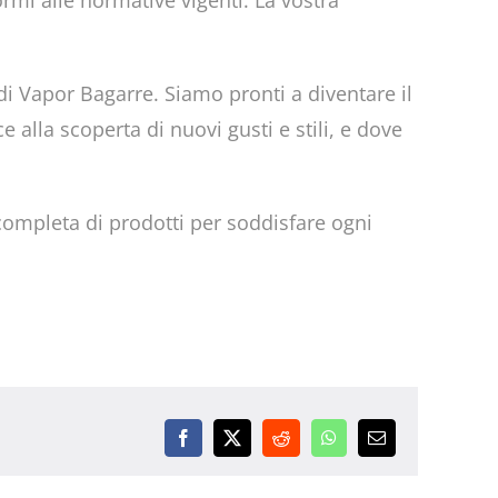
rmi alle normative vigenti. La vostra
 di Vapor Bagarre. Siamo pronti a diventare il
alla scoperta di nuovi gusti e stili, e dove
completa di prodotti per soddisfare ogni
Facebook
X
Reddit
WhatsApp
Email