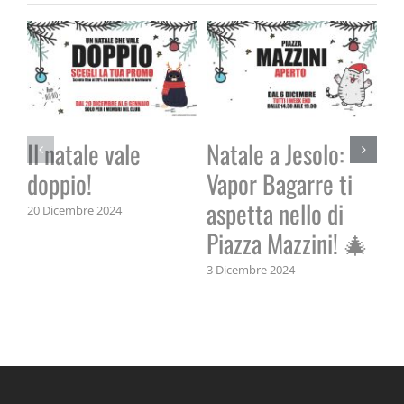
Il natale vale
Natale a Jesolo:
doppio!
Vapor Bagarre ti
aspetta nello di
20 Dicembre 2024
Vi
Piazza Mazzini! 🎄
5 S
3 Dicembre 2024