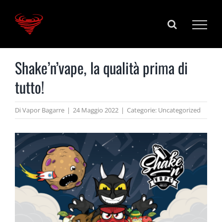
Salta
al
contenuto
Shake’n’vape, la qualità prima di
tutto!
Di
Vapor Bagarre
|
24 Maggio 2022
|
Categorie:
Uncategorized