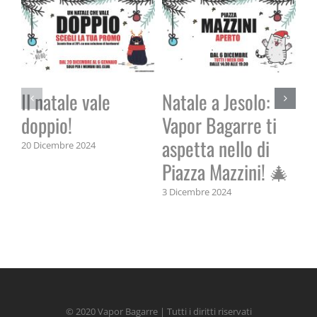
Il natale vale
Natale a Jesolo:
doppio!
Vapor Bagarre ti
aspetta nello di
20 Dicembre 2024
Vi
Piazza Mazzini! 🎄
5 S
3 Dicembre 2024
© 2020 Vapor Bagarre | Tutti i diritti riservati