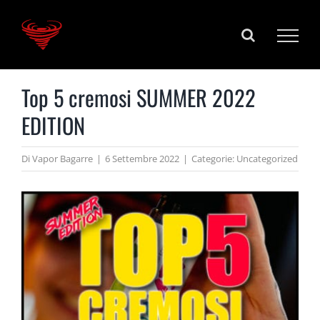
Salta
al
contenuto
Top 5 cremosi SUMMER 2022
EDITION
Di
Vapor Bagarre
|
6 Settembre 2022
|
Categorie:
Uncategorized