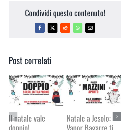
Condividi questo contenuto!
Facebook
X
Reddit
WhatsApp
Email
Post correlati
Il natale vale
Natale a Jesolo:
doppio!
Vapor Bagarre ti