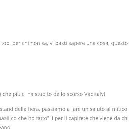
al top, per chi non sa, vi basti sapere una cosa, questo
do che più ci ha stupito dello scorso Vapitaly!
tand della fiera, passiamo a fare un saluto al mitico 
basilico che ho fatto” li per li capirete che viene da 
vapo!