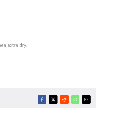
nea extra dry.
Facebook
X
Reddit
WhatsApp
Email