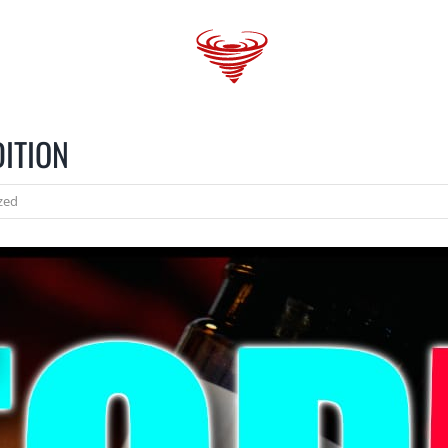
 GANG
VAPORBlog
SHOPS
TRENDS
DITION
zed