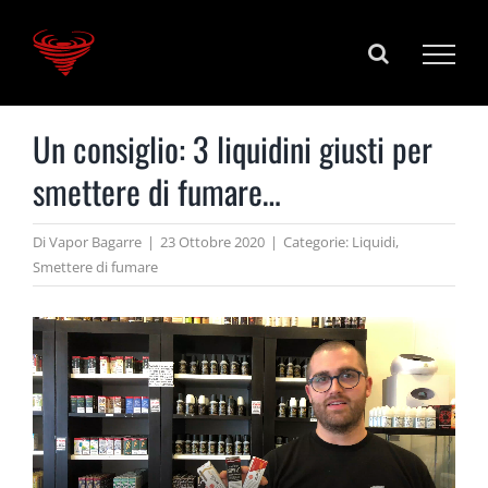
Salta
al
contenuto
Un consiglio: 3 liquidini giusti per
smettere di fumare…
Di
Vapor Bagarre
|
23 Ottobre 2020
|
Categorie:
Liquidi
,
Smettere di fumare