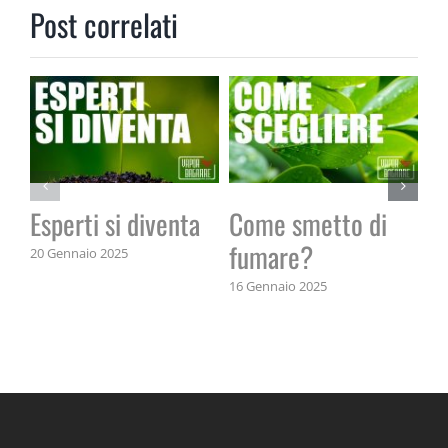
Post correlati
Esperti si diventa
Come smetto di
Il
fumare?
20 Gennaio 2025
14 
16 Gennaio 2025