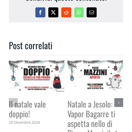
Facebook
X
Reddit
WhatsApp
Email
Post correlati
Il natale vale
Natale a Jesolo:
doppio!
Vapor Bagarre ti
aspetta nello di
20 Dicembre 2024
Vi