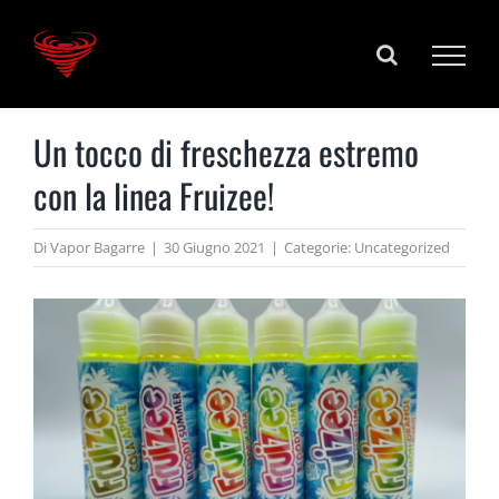
Salta
al
contenuto
Un tocco di freschezza estremo
con la linea Fruizee!
Di
Vapor Bagarre
|
30 Giugno 2021
|
Categorie:
Uncategorized