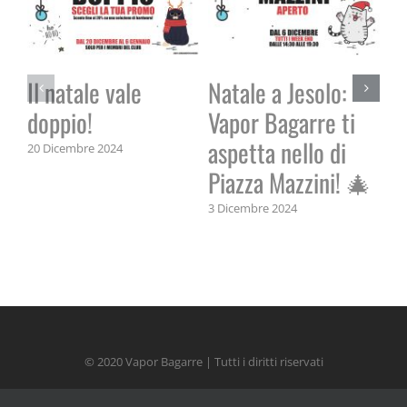
Il natale vale
Natale a Jesolo:
doppio!
Vapor Bagarre ti
aspetta nello di
20 Dicembre 2024
Vi
Piazza Mazzini! 🎄
5 S
3 Dicembre 2024
© 2020 Vapor Bagarre | Tutti i diritti riservati