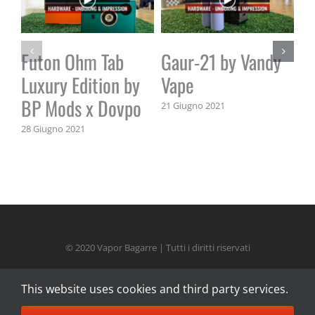
Futon Ohm Tab
Gaur-21 by Vandy
V
Luxury Edition by
Vape
T
BP Mods x Dovpo
R
21 Giugno 2021
28 Giugno 2021
14 
© 2020 Vapor Bagarre | Tutti i diritti riservati
This website uses cookies and third party services.
Facebook
Instagram
Twitch
YouTube