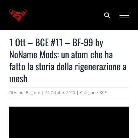
Salta
al
contenuto
1 Ott – BCE #11 – BF-99 by
NoName Mods: un atom che ha
fatto la storia della rigenerazione a
mesh
Di
Vapor Bagarre
|
25 Ottobre 2020
|
Categorie:
BCE