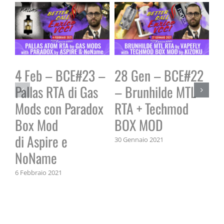
4 Feb – BCE#23 –
28 Gen – BCE#22
2
Pallas RTA di Gas
– Brunhilde MTL
P
Mods con Paradox
RTA + Techmod
A
Box Mod
BOX MOD
B
di Aspire e
30 Gennaio 2021
22 
NoName
6 Febbraio 2021