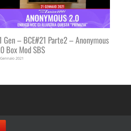
1 Gen – BCE#21 Parte2 – Anonymous
4 Feb
.0 Box Mod SBS
Mods 
NoNa
 Gennaio 2021
6 Febbrai