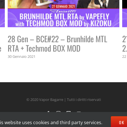
28 Gen – BCE#22 – Brunhilde MTL
2
e
RTA + Techmod BOX MOD
2
30 Gennaio 2021
22
© 2020 Vapor Bagarre | Tutti i diritti riservati
Facebook
Instagram
Twitch
YouTube
is website uses cookies and third party services.
OK