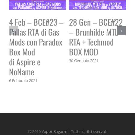
4 Feb – BCE#23 –
28 Gen – BCE#22
2
Pallas RTA di Gas
– Brunhilde MTL
P
Mods con Paradox
RTA + Techmod
A
Box Mod
BOX MOD
B
di Aspire e
30 Gennaio 2021
22 
NoName
6 Febbraio 2021
© 2020 Vapor Bagarre | Tutti i diritti riservati