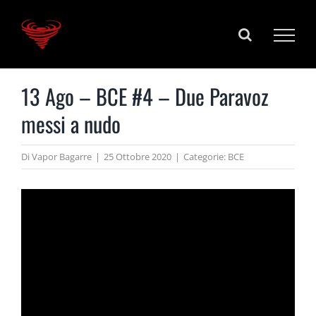
Salta
al
contenuto
13 Ago – BCE #4 – Due Paravoz
messi a nudo
Di
Vapor Bagarre
|
25 Ottobre 2020
|
Categorie:
BCE