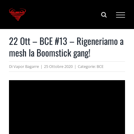
Salta
al
contenuto
22 Ott – BCE #13 – Rigeneriamo a
mesh la Boomstick gang!
Di
Vapor Bagarre
|
25 Ottobre 2020
|
Categorie:
BCE