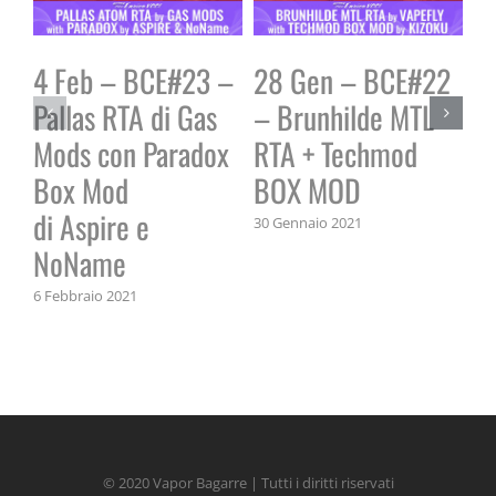
4 Feb – BCE#23 –
28 Gen – BCE#22
2
Pallas RTA di Gas
– Brunhilde MTL
P
Mods con Paradox
RTA + Techmod
A
Box Mod
BOX MOD
B
di Aspire e
30 Gennaio 2021
22 
NoName
6 Febbraio 2021
© 2020 Vapor Bagarre | Tutti i diritti riservati