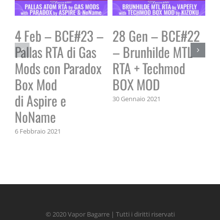
4 Feb – BCE#23 –
28 Gen – BCE#22
2
Pallas RTA di Gas
– Brunhilde MTL
P
Mods con Paradox
RTA + Techmod
A
Box Mod
BOX MOD
B
di Aspire e
30 Gennaio 2021
22 
NoName
6 Febbraio 2021
© 2020 Vapor Bagarre | Tutti i diritti riservati