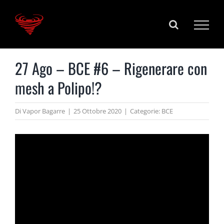
Salta
al
contenuto
27 Ago – BCE #6 – Rigenerare con
mesh a Polipo!?
Di
Vapor Bagarre
|
25 Ottobre 2020
|
Categorie:
BCE