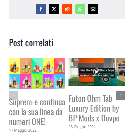
Facebook
X
Reddit
WhatsApp
Email
Post correlati
Futon Ohm Tab
La
Suprem-e continua
Luxury Edition by
li
con la sua linea da
BP Mods x Dovpo
23 
numeri ONE!
28 Giugno 2021
17 Maggio 2022