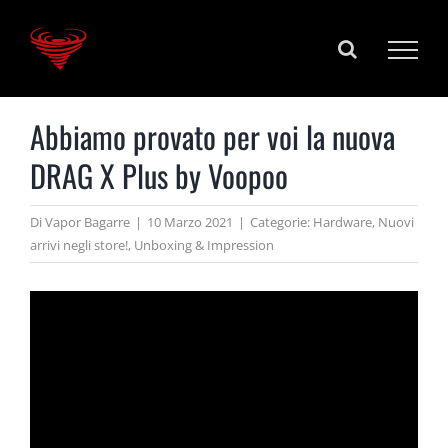
Salta
al
contenuto
Abbiamo provato per voi la nuova
DRAG X Plus by Voopoo
Di
Vapor Bagarre
|
10 Marzo 2021
|
Categorie:
Hardware
,
Nuovi
arrivi negli store!
,
Unboxing & Impression