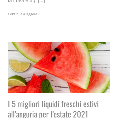
la linea Blaq. [...]
I 5 migliori liquidi freschi estivi
Continua a leggere
all’anguria per l’estate 2021
I 5 migliori liquidi freschi estivi
all’anguria per l’estate 2021