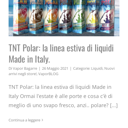
TNT Polar: la linea estiva di liquidi
Made in Italy.
Di
Vapor Bagarre
|
26 Maggio 2021
|
Categorie:
Liquidi
,
Nuovi
arrivi negli store!
,
VaporBLOG
TNT Polar: la linea estiva di liquidi Made in
Italy Ormai l’estate è alle porte e cosa c’è di
meglio di uno svapo fresco, anzi.. polare? [...]
ODIN DNA250c mod by Vaperz
Continua a leggere