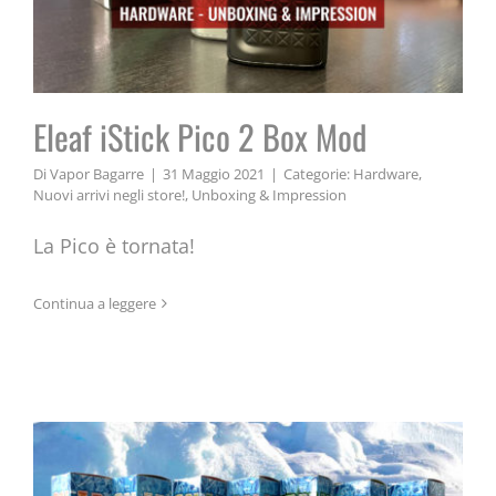
Eleaf iStick Pico 2 Box Mod
Di
Vapor Bagarre
|
31 Maggio 2021
|
Categorie:
Hardware
,
Nuovi arrivi negli store!
,
Unboxing & Impression
La Pico è tornata!
TNT Polar: la linea estiva di liquidi
Continua a leggere
Made in Italy.