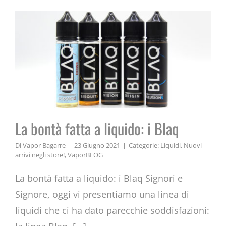
La bontà fatta a liquido: i Blaq
Di
Vapor Bagarre
|
23 Giugno 2021
|
Categorie:
Liquidi
,
Nuovi
arrivi negli store!
,
VaporBLOG
La bontà fatta a liquido: i Blaq Signori e
Signore, oggi vi presentiamo una linea di
liquidi che ci ha dato parecchie soddisfazioni: