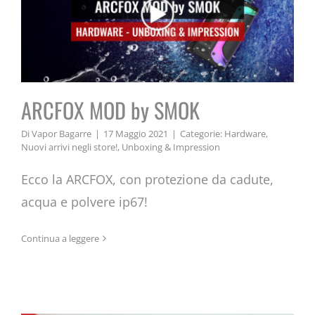
ARCFOX MOD by SMOK
Di
Vapor Bagarre
|
17 Maggio 2021
|
Categorie:
Hardware
,
Nuovi arrivi negli store!
,
Unboxing & Impression
Ecco la ARCFOX, con protezione da cadute,
acqua e polvere ip67!
UB LITE POD: Pod Mod nuova di
Continua a leggere
zecca super performante