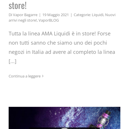
store!
Di
Vapor Bagarre
|
19 Maggio 2021
|
Categorie:
Liquidi
,
Nuovi
arrivi negli store!
,
VaporBLOG
Tutta la linea AMA Liquidi è in store! Forse
non tutti sanno che siamo uno dei pochi
negozi in Italia ad avere al completo la linea
[...]
Continua a leggere
ARCFOX MOD by SMOK