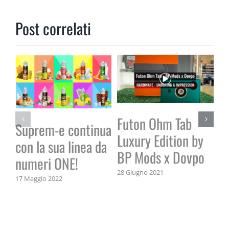
Post correlati
Futon Ohm Tab
La
Suprem-e continua
Luxury Edition by
li
con la sua linea da
BP Mods x Dovpo
23 
numeri ONE!
28 Giugno 2021
17 Maggio 2022