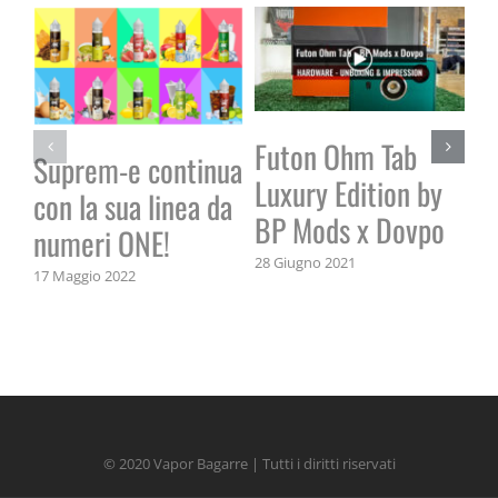
Futon Ohm Tab
La
Suprem-e continua
Luxury Edition by
li
con la sua linea da
BP Mods x Dovpo
23 
numeri ONE!
28 Giugno 2021
17 Maggio 2022
© 2020 Vapor Bagarre | Tutti i diritti riservati