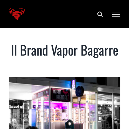
Salta
al
contenuto
Abbiamo fatto poker!
Il Brand Vapor Bagarre