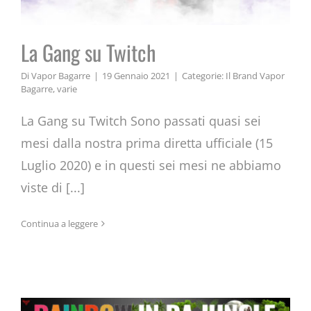
La Gang su Twitch
Di
Vapor Bagarre
|
19 Gennaio 2021
|
Categorie:
Il Brand Vapor
Bagarre
,
varie
La Gang su Twitch Sono passati quasi sei
mesi dalla nostra prima diretta ufficiale (15
Luglio 2020) e in questi sei mesi ne abbiamo
viste di [...]
La Giungla si colora con la linea
Continua a leggere
di liquidi Rainbow In Da Jungle by
VaporBagarre