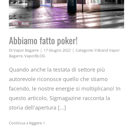
Abbiamo fatto poker!
Di
Vapor Bagarre
|
17 Giugno 2022
|
Categorie:
Il Brand Vapor
Bagarre
,
VaporBLOG
Quando anche la testata di settore più
autorevole riconosce quello che stiamo
facendo, le nostre energie si moltiplicano! In
questo articolo, Sigmagazine racconta la
storia dell'apertura [...]
Le Gift Card di VaporBagarre: il
Continua a leggere
regalo perfetto per tutti i vapers