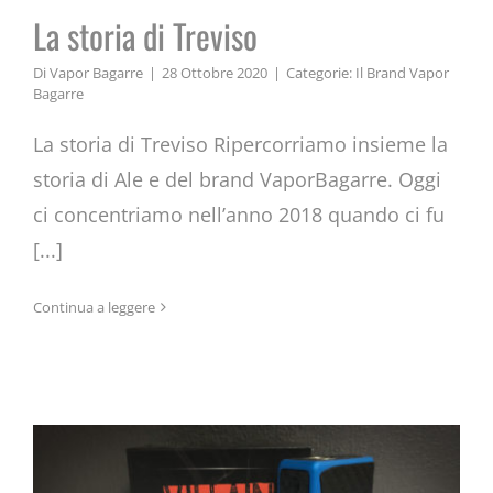
La storia di Treviso
Di
Vapor Bagarre
|
28 Ottobre 2020
|
Categorie:
Il Brand Vapor
Bagarre
La storia di Treviso Ripercorriamo insieme la
storia di Ale e del brand VaporBagarre. Oggi
ci concentriamo nell’anno 2018 quando ci fu
[...]
Continua a leggere
VILLAIN by VaporBagarre