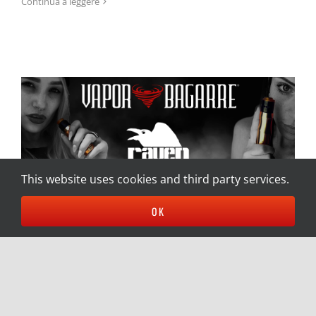
Continua a leggere
Il Raven
This website uses cookies and third party services.
OK
Il Raven
Di
Vapor Bagarre
|
9 Ottobre 2020
|
Categorie:
Hardware
,
Il
Brand Vapor Bagarre
|
Tag:
Raven
Il Raven Il più piccolo tubo meccanico al