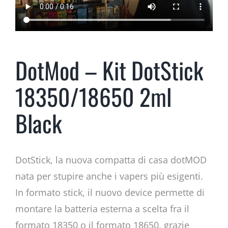
DotMod – Kit DotStick
18350/18650 2ml
Black
DotStick, la nuova compatta di casa dotMOD
nata per stupire anche i vapers più esigenti.
In formato stick, il nuovo device permette di
montare la batteria esterna a scelta fra il
formato 18350 o il formato 18650, grazie