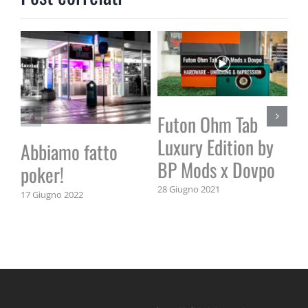
Futon Ohm Tab
G
Luxury Edition by
V
Abbiamo fatto
BP Mods x Dovpo
poker!
21 
28 Giugno 2021
17 Giugno 2022