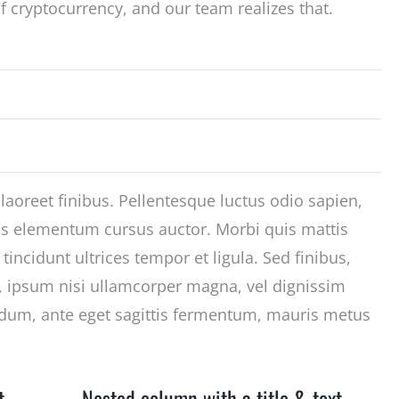
of cryptocurrency, and our team realizes that.
 laoreet finibus. Pellentesque luctus odio sapien,
is elementum cursus auctor. Morbi quis mattis
 tincidunt ultrices tempor et ligula. Sed finibus,
 ipsum nisi ullamcorper magna, vel dignissim
rdum, ante eget sagittis fermentum, mauris metus
t
Nested column with a title & text