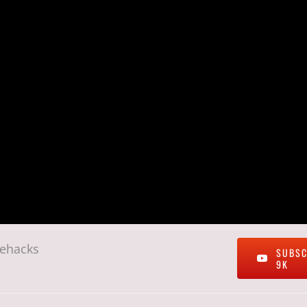
fehacks
SUBSC
9K