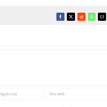
Facebook
X
Reddit
WhatsAp
Ema