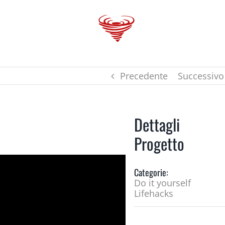
 GANG
VAPORBlog
SHOPS
TRENDS
Precedente
Successivo
Dettagli
Progetto
Categorie:
Do it yourself
Lifehacks