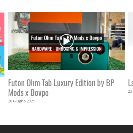
Futon Ohm Tab Luxury Edition by BP
L
Mods x Dovpo
23
28 Giugno 2021