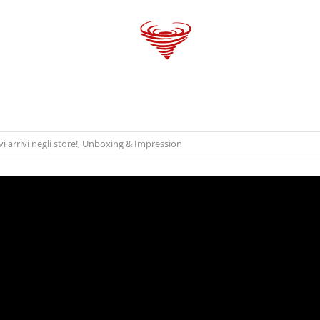
 GANG
VAPORBlog
SHOPS
TRENDS
 arrivi negli store!
,
Unboxing & Impression