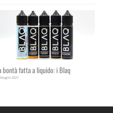
a bontà fatta a liquido: i Blaq
Suprem
 Giugno 2021
numer
17 Maggio