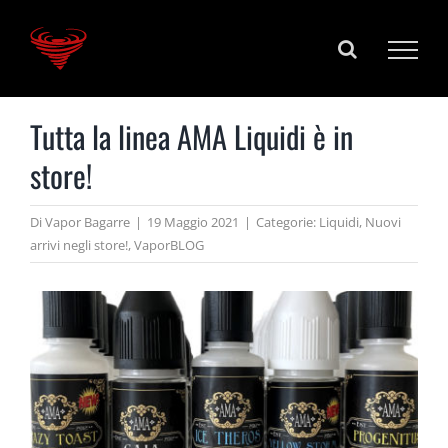
Salta
al
contenuto
Tutta la linea AMA Liquidi è in
store!
Di
Vapor Bagarre
|
19 Maggio 2021
|
Categorie:
Liquidi
,
Nuovi
arrivi negli store!
,
VaporBLOG