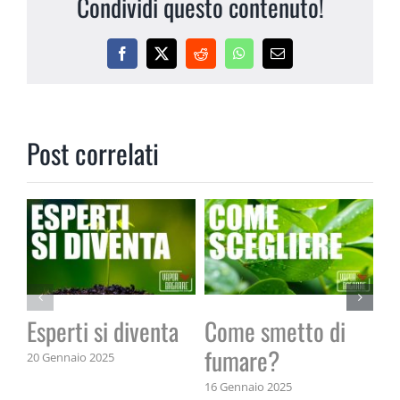
Condividi questo contenuto!
Facebook
X
Reddit
WhatsApp
Email
Post correlati
Esperti si diventa
Come smetto di
Il
fumare?
20 Gennaio 2025
14 
16 Gennaio 2025