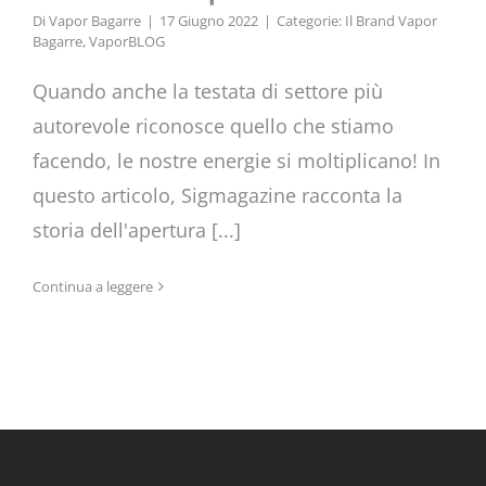
Di
Vapor Bagarre
|
17 Giugno 2022
|
Categorie:
Il Brand Vapor
Bagarre
,
VaporBLOG
Quando anche la testata di settore più
autorevole riconosce quello che stiamo
facendo, le nostre energie si moltiplicano! In
questo articolo, Sigmagazine racconta la
storia dell'apertura [...]
Continua a leggere