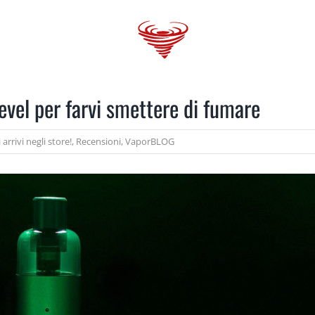
 GANG
VAPORBlog
SHOPS
TRENDS
evel per farvi smettere di fumare
arrivi negli store!
,
Recensioni
,
VaporBLOG