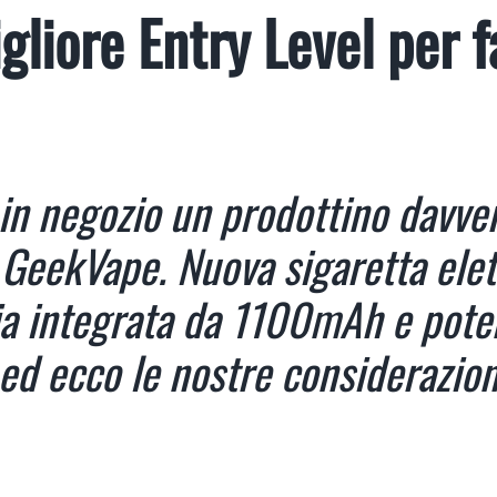
gliore Entry Level per f
o in negozio un prodottino davve
eekVape. Nuova sigaretta elett
ria integrata da 1100mAh e pot
ed ecco le nostre considerazion