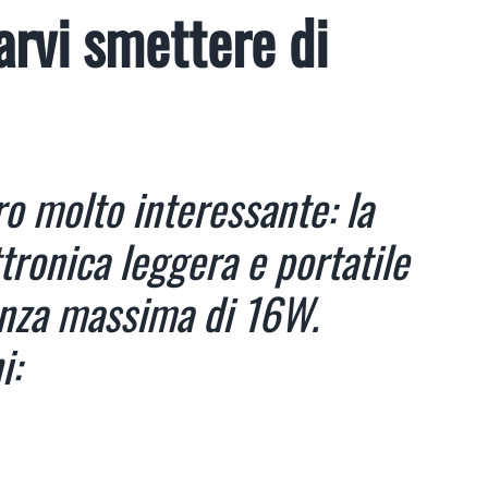
arvi smettere di
ro molto interessante: la
ronica leggera e portatile
enza massima di 16W.
i: