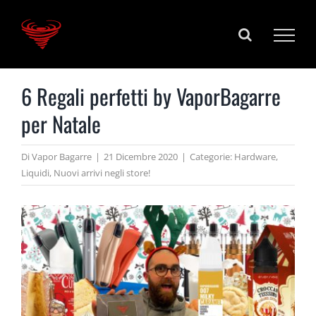
Salta
al
contenuto
6 Regali perfetti by VaporBagarre
per Natale
Di
Vapor Bagarre
|
21 Dicembre 2020
|
Categorie:
Hardware
,
Liquidi
,
Nuovi arrivi negli store!