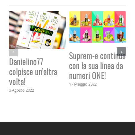
F
Suprem-e continua
Danielino77
Lu
con la sua linea da
colpisce un’altra
B
numeri ONE!
volta!
28 
17 Maggio 2022
3 Agosto 2022