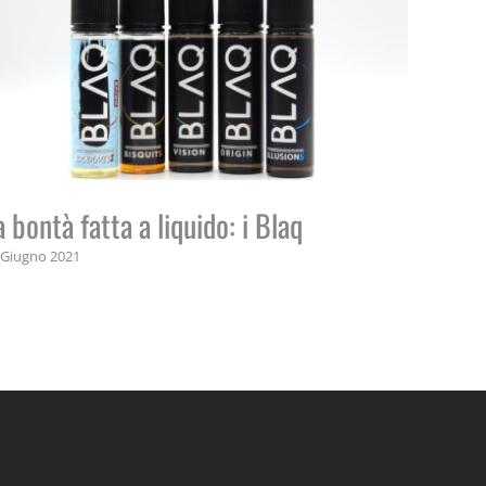
a bontà fatta a liquido: i Blaq
 Giugno 2021
Daniel
3 Agosto 