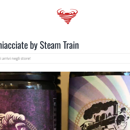
 GANG
VAPORBlog
SHOPS
TRENDS
hiacciate by Steam Train
 arrivi negli store!