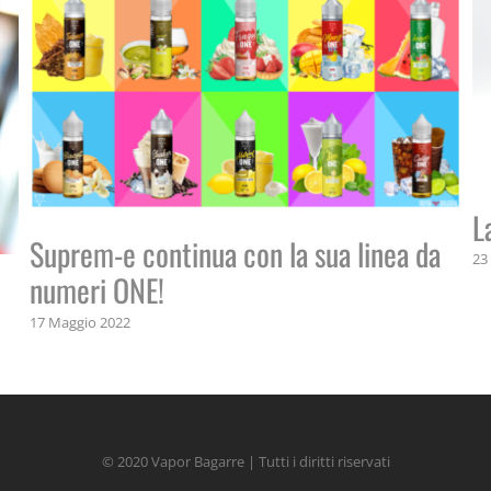
L
Suprem-e continua con la sua linea da
23
numeri ONE!
17 Maggio 2022
© 2020 Vapor Bagarre | Tutti i diritti riservati