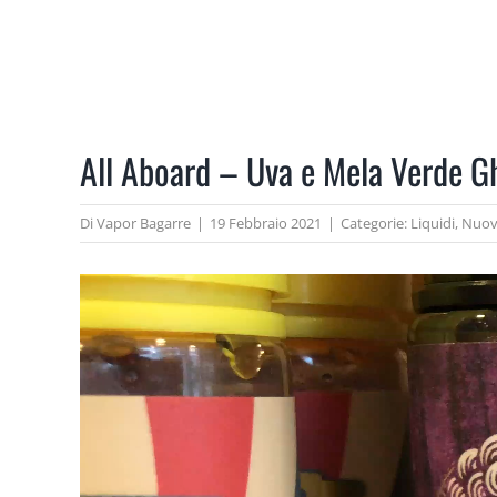
Salta
al
E-LIQUIDS
LA
contenuto
All Aboard – Uva e Mela Verde G
Di
Vapor Bagarre
|
19 Febbraio 2021
|
Categorie:
Liquidi
,
Nuovi