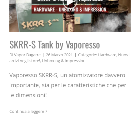
SKRR-S Tank by Vaporesso
Di
Vapor Bagarre
|
26 Marzo 2021
|
Categorie:
Hardware
,
Nuovi
arrivi negli store!
,
Unboxing & Impression
Vaporesso SKRR-S, un atomizzatore davvero
importante, sia per le caratteristiche che per
le dimensioni!
Taifun GT Anniversary Edition by
Continua a leggere
Aspire/Nautilus