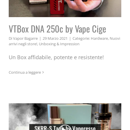
VTBox DNA 250c by Vape Cige
Di
Vapor Bagarre
|
29 Marzo 2021
|
Categorie:
Hardware
,
Nuovi
arrivi negli store!
,
Unboxing & Impression
Un Box affidabile, potente e resistente!
Continua a leggere
SKRR-S Tank by Vaporesso