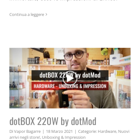
Continua a leggere
dotBOX 220W by dotMod
dotBOX 220W by dotMod
Di
Vapor Bagarre
|
18 Marzo 2021
|
Categorie:
Hardware
,
Nuovi
arrivi negli store!
,
Unboxing & Impression