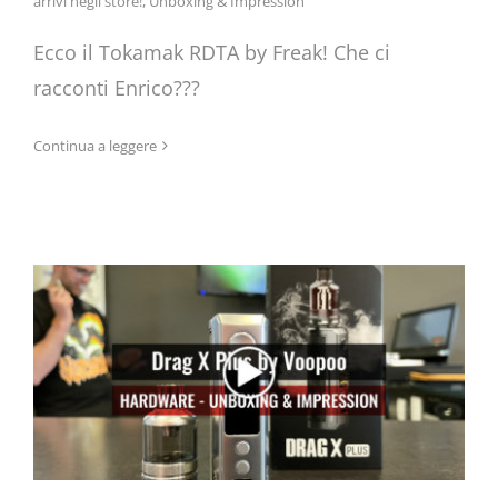
arrivi negli store!
,
Unboxing & Impression
Ecco il Tokamak RDTA by Freak! Che ci
racconti Enrico???
Continua a leggere
Drag X Plus by Voopoo