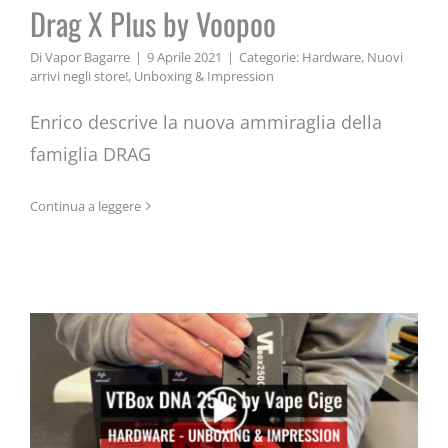
Drag X Plus by Voopoo
Di
Vapor Bagarre
|
9 Aprile 2021
|
Categorie:
Hardware
,
Nuovi
arrivi negli store!
,
Unboxing & Impression
Enrico descrive la nuova ammiraglia della
famiglia DRAG
Continua a leggere
VTBox DNA 250c by Vape Cige