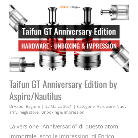
Taifun GT Anniversary Edition by
Aspire/Nautilus
Di
Vapor Bagarre
|
22 Marzo 2021
|
Categorie:
Hardware
,
Nuovi
arrivi negli store!
,
Unboxing & Impression
La versione "Anniversario" di questo atom
immortale, ecco le impressioni di Enrico.