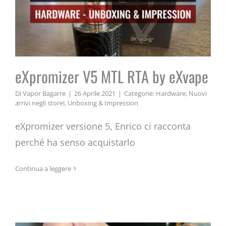
eXpromizer V5 MTL RTA by eXvape
Di
Vapor Bagarre
|
26 Aprile 2021
|
Categorie:
Hardware
,
Nuovi
arrivi negli store!
,
Unboxing & Impression
eXpromizer versione 5, Enrico ci racconta
perché ha senso acquistarlo
Nautilus Prime X by Aspire
Continua a leggere