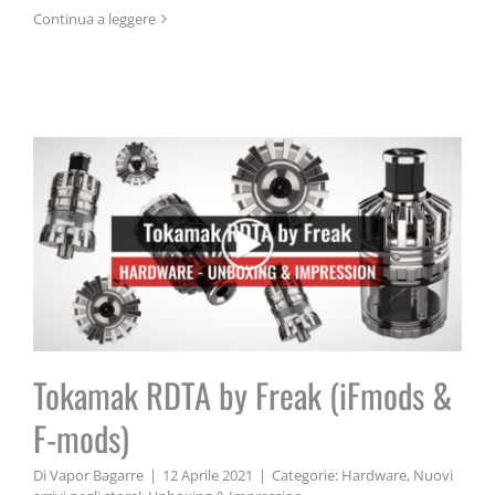
Tokamak RDTA by Freak (iFmods
Continua a leggere
& F-mods)
Tokamak RDTA by Freak (iFmods &
F-mods)
Di
Vapor Bagarre
|
12 Aprile 2021
|
Categorie:
Hardware
,
Nuovi