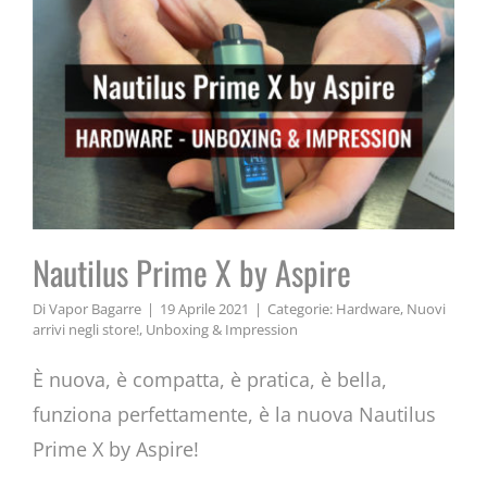
Nautilus Prime X by Aspire
Di
Vapor Bagarre
|
19 Aprile 2021
|
Categorie:
Hardware
,
Nuovi
arrivi negli store!
,
Unboxing & Impression
È nuova, è compatta, è pratica, è bella,
funziona perfettamente, è la nuova Nautilus
Prime X by Aspire!