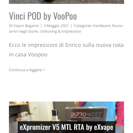
Vinci POD by VooPoo
Di
Vapor Bagarre
|
3 Maggio 2021
|
Categorie:
Hardware
,
Nuovi
arrivi negli store!
,
Unboxing & Impression
Ecco le impressioni di Enrico sulla nuova nata
in casa Voopoo
eXpromizer V5 MTL RTA by
Continua a leggere
eXvape