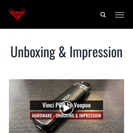
Salta
al
contenuto
Unboxing & Impression
Vinci POD by VooPoo