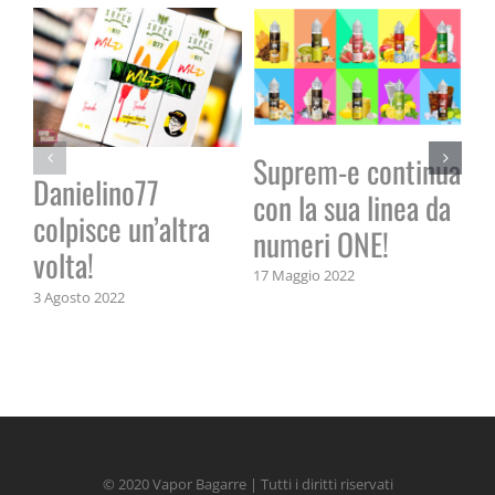
La
Suprem-e continua
Danielino77
li
con la sua linea da
colpisce un’altra
23 
numeri ONE!
volta!
17 Maggio 2022
3 Agosto 2022
© 2020 Vapor Bagarre | Tutti i diritti riservati